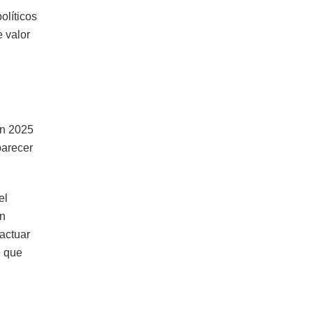
olíticos
 valor
en 2025
parecer
el
an
 actuar
e que