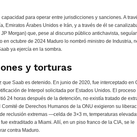
u capacidad para operar entre jurisdicciones y sanciones. A trav
ía, Emiratos Árabes Unidos e Irán, y a través de él se canalizab
JP Morgan) que, pese al discurso público antichavista, seguía
o en octubre de 2024 Maduro lo nombró ministro de Industria, n
ab ya ejercía en la sombra.
iones y torturas
ez que Saab es detenido. En junio de 2020, fue interceptado en
ificación de Interpol solicitada por Estados Unidos. El proceso
itió 24 horas después de la detención, no existía tratado de extr
 Comité de Derechos Humanos de la ONU exigieron su liberac
 de reclusión extremas —celda de 3×3 m, temperaturas elevadas
e extraditado a Miami. Allí, en un piso franco de la CIA, se le
erar contra Maduro.