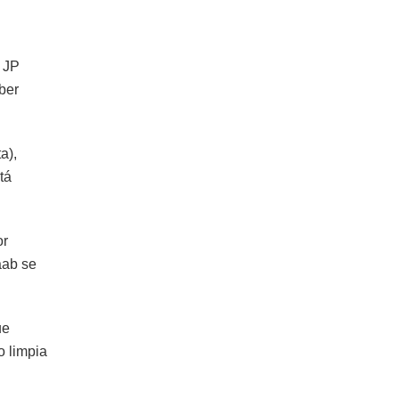
 JP
ber
a),
tá
or
aab se
ue
o limpia