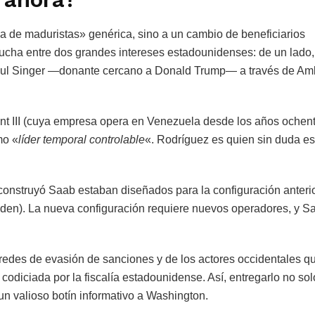
 de maduristas» genérica, sino a un cambio de beneficiarios
ucha entre dos grandes intereses estadounidenses: de un lado,
 Paul Singer —donante cercano a Donald Trump— a través de Am
nt III (cuya empresa opera en Venezuela desde los años ochent
mo «
líder temporal controlable
«. Rodríguez es quien sin duda es
construyó Saab estaban diseñados para la configuración anteri
iden). La nueva configuración requiere nuevos operadores, y S
redes de evasión de sanciones y de los actores occidentales q
codiciada por la fiscalía estadounidense. Así, entregarlo no sol
 un valioso botín informativo a Washington.