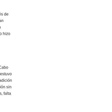
és de
an
n
o hizo
 Cabo
 estuvo
adición
ión sin
, falta