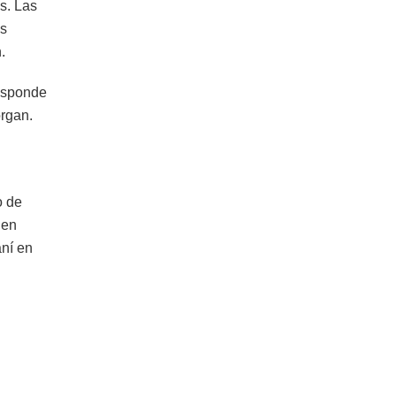
s. Las
os
.
responde
organ.
o de
 en
aní en