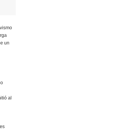
avismo
urga
de un
io
tió al
nes