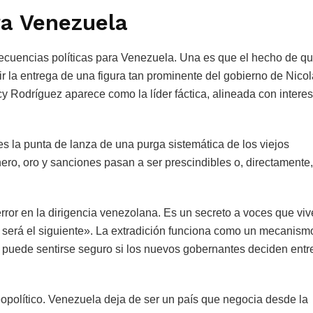
ra Venezuela
secuencias políticas para Venezuela. Una es que el hecho de q
 la entrega de una figura tan prominente del gobierno de Nico
 Rodríguez aparece como la líder fáctica, alineada con intere
s la punta de lanza de una purga sistemática de los viejos
ero, oro y sanciones pasan a ser prescindibles o, directamente,
error en la dirigencia venezolana. Es un secreto a voces que vi
 será el siguiente». La extradición funciona como un mecanism
o puede sentirse seguro si los nuevos gobernantes deciden entr
eopolítico. Venezuela deja de ser un país que negocia desde la