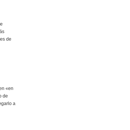
ue
lás
ses de
ven «en
o de
egarlo a