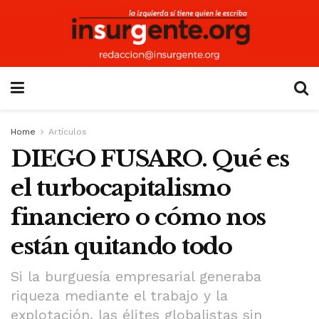
Home
Artículos
DIEGO FUSARO. Qué es
el turbocapitalismo
financiero o cómo nos
están quitando todo
Si la burguesía empresarial generaba
riqueza mediante el trabajo y la
explotación, las élites globalistas sin