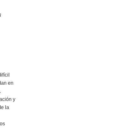
s
fícil
dan en
.
ación y
e la
los