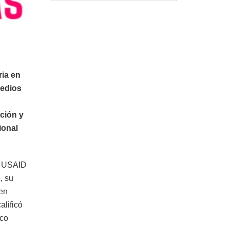
ria en
medios
ción y
ional
a USAID
, su
 en
alificó
rco