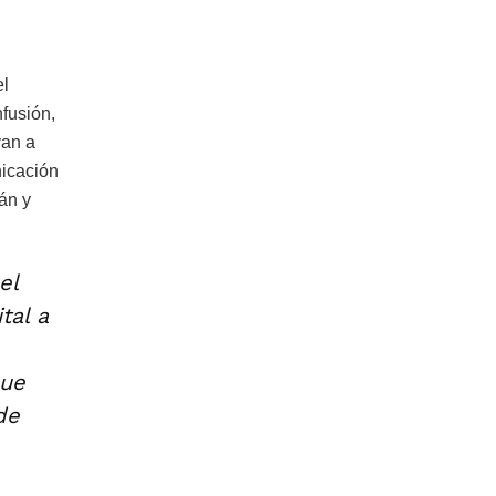
el
fusión,
yan a
nicación
án y
el
tal a
que
de