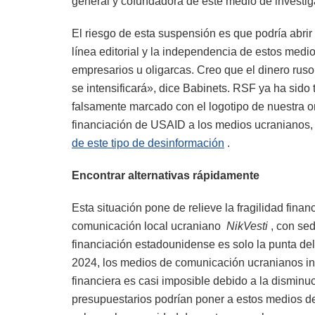
general y cofundadora de este medio de investi
El riesgo de esta suspensión es que podría abrir l
línea editorial y la independencia de estos med
empresarios u oligarcas. Creo que el dinero rus
se intensificará», dice Babinets. RSF ya ha sido
falsamente marcado con el logotipo de nuestra 
financiación de USAID a los medios ucranianos
de este tipo de desinformación
.
Encontrar alternativas rápidamente
Esta situación pone de relieve la fragilidad fina
comunicación local ucraniano
NikVesti
, con se
financiación estadounidense es solo la punta del
2024, los medios de comunicación ucranianos in
financiera es casi imposible debido a la dismin
presupuestarios podrían poner a estos medios d