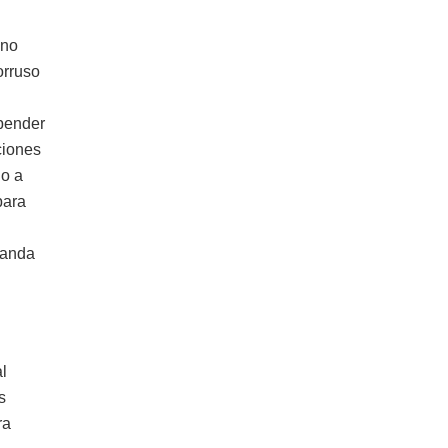
 no
orruso
spender
ciones
do a
para
ganda
l
s
ra