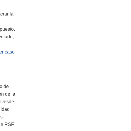
erar la
upuesto,
entado,
er caso
io de
ón de la
. Desde
lidad
es
de RSF