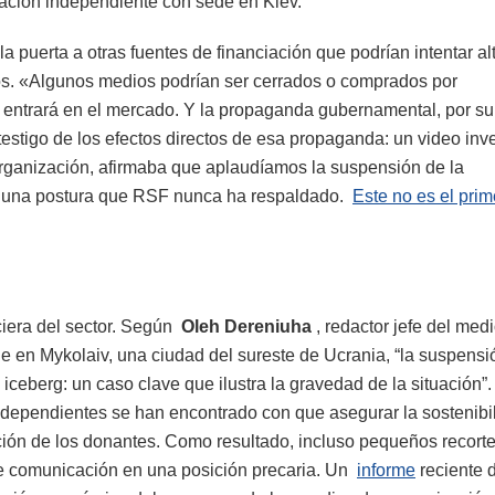
gación independiente con sede en Kiev.
a puerta a otras fuentes de financiación que podrían intentar alt
ios. «Algunos medios podrían ser cerrados o comprados por
o entrará en el mercado. Y la propaganda gubernamental, por s
 testigo de los efectos directos de esa propaganda: un video inv
organización, afirmaba que aplaudíamos la suspensión de la
, una postura que RSF nunca ha respaldado.
Este no es el prim
nciera del sector. Según
Oleh Dereniuha
, redactor jefe del med
de en Mykolaiv, una ciudad del sureste de Ucrania, “la suspensi
 iceberg: un caso clave que ilustra la gravedad de la situación”
dependientes se han encontrado con que asegurar la sostenibi
ución de los donantes. Como resultado, incluso pequeños recort
e comunicación en una posición precaria. Un
informe
reciente 