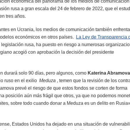
eración económica del panorama de los medios de comunicación
asión rusa a gran escala del 24 de febrero de 2022, que el estu
en tres años.
ntes en Ucrania, los medios de comunicación también enfrent
modelos económicos en otros países.
La Ley de Transparencia d
a legislación rusa, ha puesto en riesgo a numerosas organizaci
giano acogió con aprobación la decisión del presidente
n durará solo 90 días, pero algunos, como
Katerina Abramova
o ruso en el exilio
Meduza
, temen que la revisión de los contr
amova prevé el riesgo de que estos fondos se corten de forma
na posición aún más frágil que otros, ya que no podemos monet
mites, sobre todo cuando donar a Meduza es un delito en Rusia»
nse, Estados Unidos ha dejado en una situación de vulnerabil