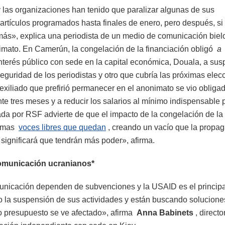
 las organizaciones han tenido que paralizar algunas de sus
rtículos programados hasta finales de enero, pero después, si
ás», explica una periodista de un medio de comunicación biel
imato. En Camerún, la congelación de la financiación obligó
a
nterés público con sede en la capital económica, Douala, a su
seguridad de los periodistas y otro que cubría las próximas elec
exiliado que prefirió permanecer en el anonimato se vio obliga
e tres meses y a reducir los salarios al mínimo indispensable 
stada por RSF advierte de que el impacto de la congelación de la
ltimas
voces libres que quedan
, creando un vacío que la propa
s significará que tendrán más poder», afirma.
comunicación ucranianos*
nicación dependen de subvenciones y la USAID es el principa
o la suspensión de sus actividades y están buscando solucione
ro presupuesto se ve afectado», afirma
Anna Babinets
, directo