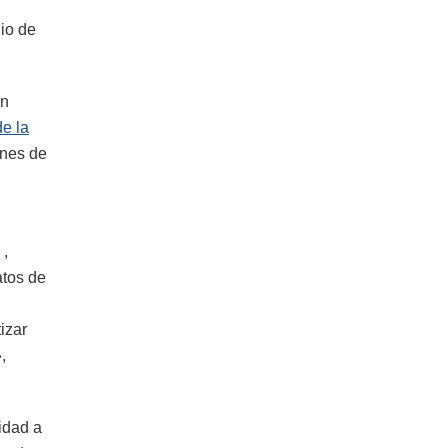
dio de
an
e la
ones de
,
atos de
izar
,
idad a