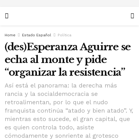
Home
Estado Español
Política
(des)Esperanza Aguirre se
echa al monte y pide
“organizar la resistencia”
Así está el panorama: la derecha más
rancia y la socialdemocracia se
retroalimentan, por lo que el nudo
franquista continúa “atado y bien atado”. Y,
mientras esto sucede, el gran capital, que
es quien controla todo, asiste
cómodamente y sonriente al grotesco