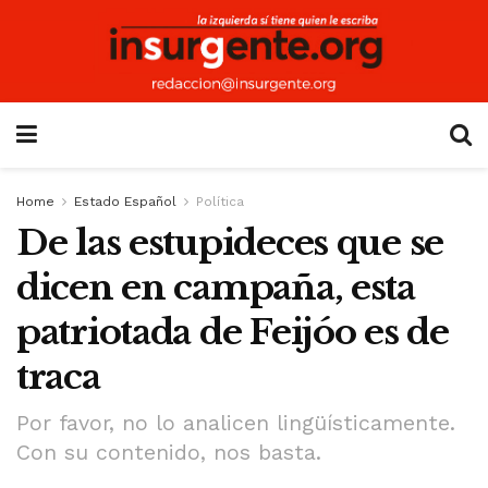
Home
Estado Español
Política
De las estupideces que se
dicen en campaña, esta
patriotada de Feijóo es de
traca
Por favor, no lo analicen lingüísticamente.
Con su contenido, nos basta.