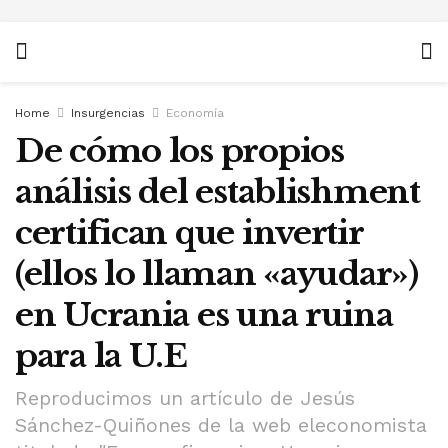
Home
Insurgencias
Economía
De cómo los propios
análisis del establishment
certifican que invertir
(ellos lo llaman «ayudar»)
en Ucrania es una ruina
para la U.E
Reproducimos un artículo de Jesús
Sánchez-Quiñones de la web eleconomista