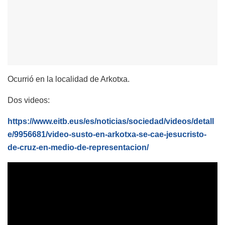
Ocurrió en la localidad de Arkotxa.
Dos videos:
https://www.eitb.eus/es/noticias/sociedad/videos/detall
e/9956681/video-susto-en-arkotxa-se-cae-jesucristo-
de-cruz-en-medio-de-representacion/