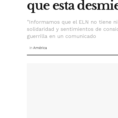
que esta desmi
"Informamos que el ELN no tiene ni
solidaridad y sentimientos de consid
guerrilla en un comunicado
in
América