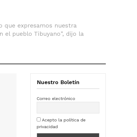
po que expresamos nuestra
 el pueblo Tibuyano", dijo la
Nuestro Boletín
Correo electrónico
Acepto la política de
privacidad