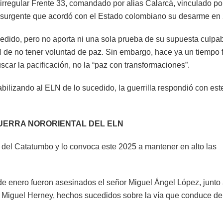
irregular Frente 33, comandado por alias Calarcá, vinculado por
insurgente que acordó con el Estado colombiano su desarme en
dido, pero no aporta ni una sola prueba de su supuesta culpab
de no tener voluntad de paz. Sin embargo, hace ya un tiempo f
car la pacificación, no la “paz con transformaciones”.
bilizando al ELN de lo sucedido, la guerrilla respondió con est
UERRA NORORIENTAL DEL ELN
o del Catatumbo y lo convoca este 2025 a mantener en alto las
e enero fueron asesinados el señor Miguel Ángel López, junto 
Miguel Herney, hechos sucedidos sobre la vía que conduce de