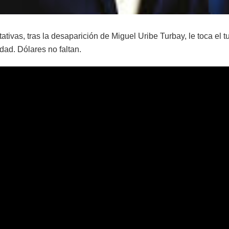
ativas, tras la desaparición de Miguel Uribe Turbay, le toca el t
ad. Dólares no faltan.