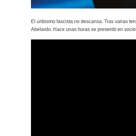
El uribismo fascista no descansa. Tras varias tent
Abelardo. Hace unas horas se presentó en socied