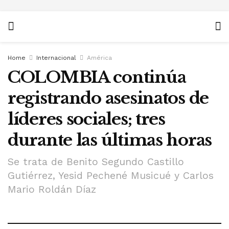
Home
Internacional
América
COLOMBIA continúa
registrando asesinatos de
líderes sociales; tres
durante las últimas horas
Se trata de Benito Segundo Castillo
Gutiérrez, Yesid Pechené Musicué y Carlos
Mario Roldán Díaz