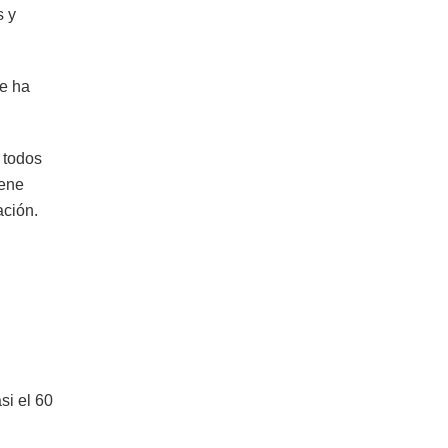
s y
te ha
 todos
iene
ación.
si el 60