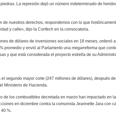
 piedras. La represión dejó un número indeterminado de herido
ación de nuestros derechos, respondemos con lo que históricamen
dad y calle», dijo la Confech en la convocatoria.
ones de dólares de inversiones sociales en 18 meses, ordenó a
 3 % promedio y envió al Parlamento una megarreforma que cont
s y que está considerada el proyecto estrella de su Administr
rá el segundo mayor corte (247 millones de dólares), después de
el Ministerio de Hacienda.
ecio de los combustibles decretada en marzo han impactado en la
ciones en diciembre contra la comunista Jeannette Jara con ca
l 40 %.