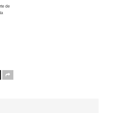
rte de
ta