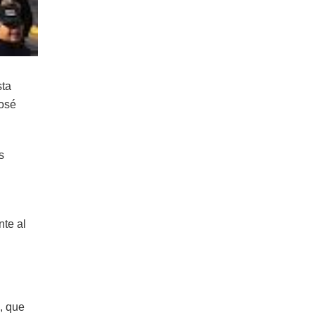
sta
José
s
nte al
, que