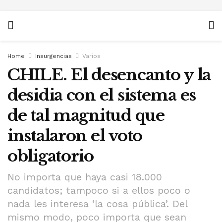
Home
Insurgencias
Varios
CHILE. El desencanto y la
desidia con el sistema es
de tal magnitud que
instalaron el voto
obligatorio
No importa que haya casi 18.000
candidatos; tampoco si a ellos poco o
nada les interesa ‘la cosa pública’. Del
mismo modo, poco importa que sean