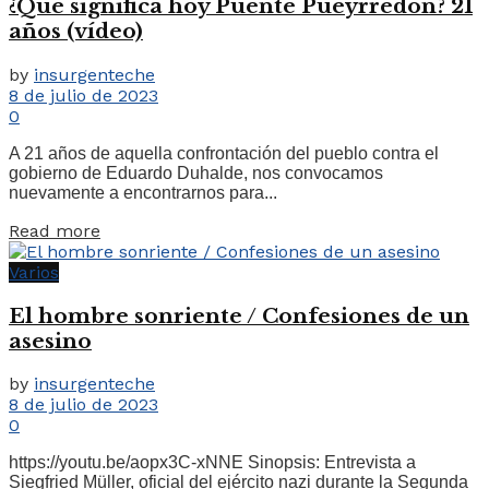
¿Qué significa hoy Puente Pueyrredón? 21
años (vídeo)
by
insurgenteche
8 de julio de 2023
0
A 21 años de aquella confrontación del pueblo contra el
gobierno de Eduardo Duhalde, nos convocamos
nuevamente a encontrarnos para...
Read more
Varios
El hombre sonriente / Confesiones de un
asesino
by
insurgenteche
8 de julio de 2023
0
https://youtu.be/aopx3C-xNNE Sinopsis: Entrevista a
Siegfried Müller, oficial del ejército nazi durante la Segunda