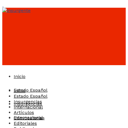
Inicio
Estado Español
Inicio
Estado Español
Insurgencias
Insurgencias
Internacional
Artículos
Internacional
Convocatorias
Editoriales