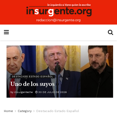
DESTACADO ESTADO ESPAÑOL
Uno de los suyos
by
insurgenteche
30 DE JULIO DE 2026
Home
Category
Destacado Estado Español