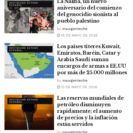
La Nakba, un nuevo
DESTACADO ESTADO
ESPAÑOL
aniversario del comienzo
del genocidio sionista al
pueblo palestino
by
insurgenteche
16 DE MAYO DE 2026
Los países títeres Kuwait,
DESTACADO ESTADO
ESPAÑOL
Emiratos, Baréin, Catar y
Arabia Saudí suman
encargos de armas a EE.UU
por más de 25.000 millones
by
insurgenteche
13 DE MAYO DE 2026
Las reservas mundiales de
DESTACADO ESTADO
ESPAÑOL
petróleo disminuyen
rapidamente; el aumento
de precios y la inflación
están servidos
by
insurgenteche