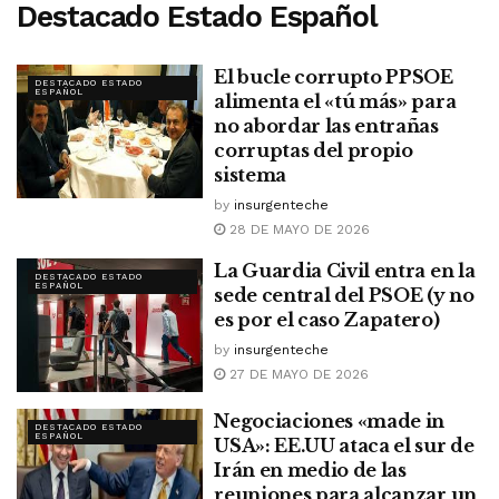
Destacado Estado Español
El bucle corrupto PPSOE
DESTACADO ESTADO
ESPAÑOL
alimenta el «tú más» para
no abordar las entrañas
corruptas del propio
sistema
by
insurgenteche
28 DE MAYO DE 2026
La Guardia Civil entra en la
DESTACADO ESTADO
ESPAÑOL
sede central del PSOE (y no
es por el caso Zapatero)
by
insurgenteche
27 DE MAYO DE 2026
Negociaciones «made in
DESTACADO ESTADO
ESPAÑOL
USA»: EE.UU ataca el sur de
Irán en medio de las
reuniones para alcanzar un