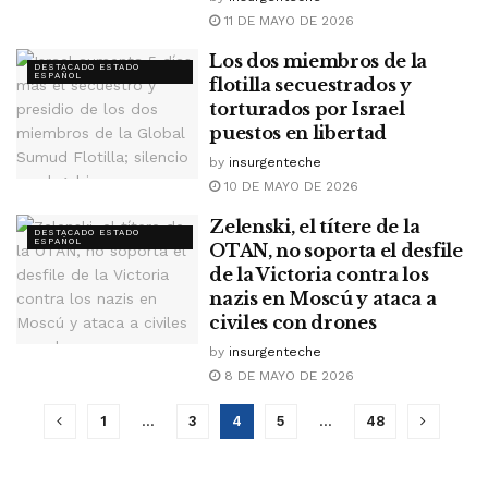
11 DE MAYO DE 2026
Los dos miembros de la
DESTACADO ESTADO
ESPAÑOL
flotilla secuestrados y
torturados por Israel
puestos en libertad
by
insurgenteche
10 DE MAYO DE 2026
Zelenski, el títere de la
DESTACADO ESTADO
ESPAÑOL
OTAN, no soporta el desfile
de la Victoria contra los
nazis en Moscú y ataca a
civiles con drones
by
insurgenteche
8 DE MAYO DE 2026
1
…
3
4
5
…
48