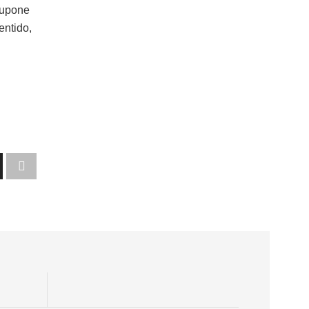
supone
entido,