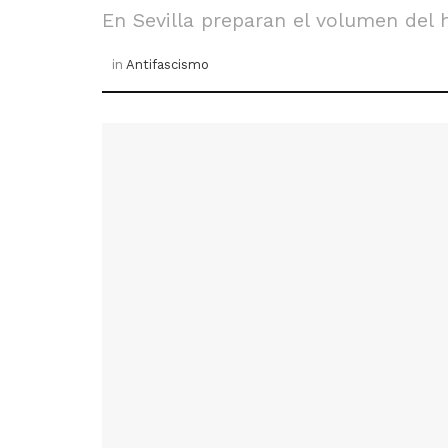
En Sevilla preparan el volumen del 
in
Antifascismo