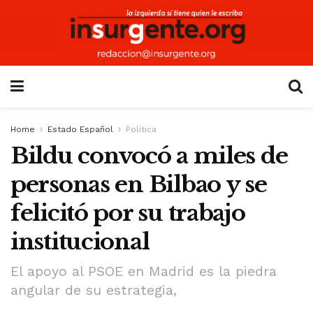
Home
Estado Español
Política
Bildu convocó a miles de
personas en Bilbao y se
felicitó por su trabajo
institucional
El apoyo al PSOE en Madrid es la piedra
angular de su estrategia,