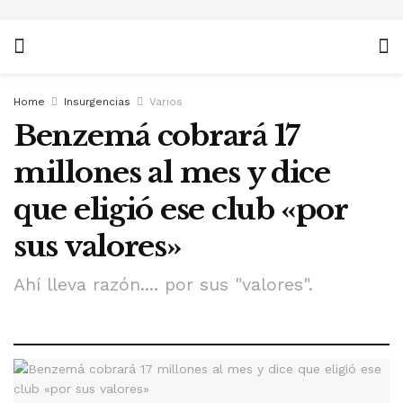
Home
Insurgencias
Varios
Benzemá cobrará 17
millones al mes y dice
que eligió ese club «por
sus valores»
Ahí lleva razón.... por sus "valores".