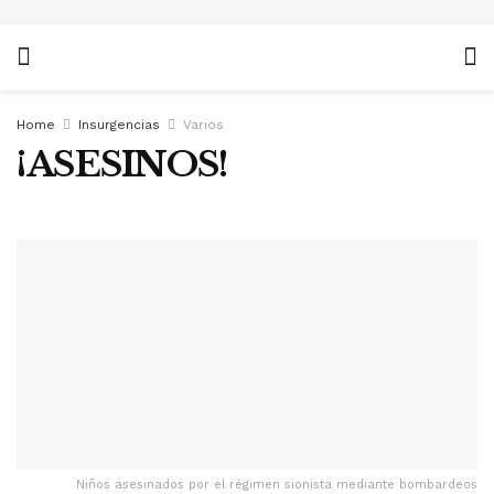
Home
Insurgencias
Varios
¡ASESINOS!
Niños asesinados por el régimen sionista mediante bombardeos