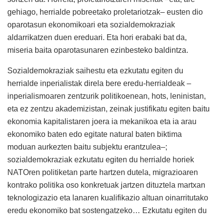
gehiago, herrialde pobreetako proletariotzak– eusten dio
oparotasun ekonomikoari eta sozialdemokraziak
aldarrikatzen duen ereduari. Eta hori erabaki bat da,
miseria baita oparotasunaren ezinbesteko baldintza.
Sozialdemokraziak saihestu eta ezkutatu egiten du
herrialde inperialistak direla bere eredu-herrialdeak –
inperialismoaren zentzurik politikoenean, hots, leninistan,
eta ez zentzu akademizistan, zeinak justifikatu egiten baitu
ekonomia kapitalistaren joera ia mekanikoa eta ia arau
ekonomiko baten edo egitate natural baten biktima
moduan aurkezten baitu subjektu erantzulea–;
sozialdemokraziak ezkutatu egiten du herrialde horiek
NATOren politiketan parte hartzen dutela, migrazioaren
kontrako politika oso konkretuak jartzen dituztela martxan
teknologizazio eta lanaren kualifikazio altuan oinarritutako
eredu ekonomiko bat sostengatzeko… Ezkutatu egiten du