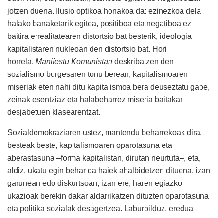
jotzen duena. Ilusio optikoa honakoa da: ezinezkoa dela
halako banaketarik egitea, positiboa eta negatiboa ez
baitira errealitatearen distortsio bat besterik, ideologia
kapitalistaren nukleoan den distortsio bat. Hori
horrela,
Manifestu Komunistan
deskribatzen den
sozialismo burgesaren tonu berean, kapitalismoaren
miseriak eten nahi ditu kapitalismoa bera deuseztatu gabe,
zeinak esentziaz eta halabeharrez miseria baitakar
desjabetuen klasearentzat.
Sozialdemokraziaren ustez, mantendu beharrekoak dira,
besteak beste, kapitalismoaren oparotasuna eta
aberastasuna –forma kapitalistan, dirutan neurtuta–, eta,
aldiz, ukatu egin behar da haiek ahalbidetzen dituena, izan
garunean edo diskurtsoan; izan ere, haren egiazko
ukazioak berekin dakar aldarrikatzen dituzten oparotasuna
eta politika sozialak desagertzea. Laburbilduz, eredua