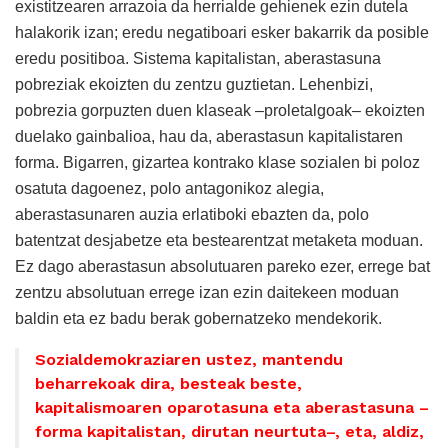
existitzearen arrazoia da herrialde gehienek ezin dutela
halakorik izan; eredu negatiboari esker bakarrik da posible
eredu positiboa. Sistema kapitalistan, aberastasuna
pobreziak ekoizten du zentzu guztietan. Lehenbizi,
pobrezia gorpuzten duen klaseak –proletalgoak– ekoizten
duelako gainbalioa, hau da, aberastasun kapitalistaren
forma. Bigarren, gizartea kontrako klase sozialen bi poloz
osatuta dagoenez, polo antagonikoz alegia,
aberastasunaren auzia erlatiboki ebazten da, polo
batentzat desjabetze eta bestearentzat metaketa moduan.
Ez dago aberastasun absolutuaren pareko ezer, errege bat
zentzu absolutuan errege izan ezin daitekeen moduan
baldin eta ez badu berak gobernatzeko mendekorik.
Sozialdemokraziaren ustez, mantendu
beharrekoak dira, besteak beste,
kapitalismoaren oparotasuna eta aberastasuna –
forma kapitalistan, dirutan neurtuta–, eta, aldiz,