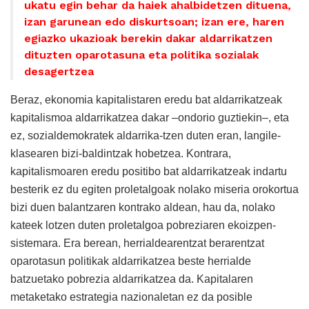
ukatu egin behar da haiek ahalbidetzen dituena,
izan garunean edo diskurtsoan; izan ere, haren
egiazko ukazioak berekin dakar aldarrikatzen
dituzten oparotasuna eta politika sozialak
desagertzea
Beraz, ekonomia kapitalistaren eredu bat aldarrikatzeak
kapitalismoa aldarrikatzea dakar –ondorio guztiekin–, eta
ez, sozialdemokratek aldarrika-tzen duten eran, langile-
klasearen bizi-baldintzak hobetzea. Kontrara,
kapitalismoaren eredu positibo bat aldarrikatzeak indartu
besterik ez du egiten proletalgoak nolako miseria orokortua
bizi duen balantzaren kontrako aldean, hau da, nolako
kateek lotzen duten proletalgoa pobreziaren ekoizpen-
sistemara. Era berean, herrialdearentzat berarentzat
oparotasun politikak aldarrikatzea beste herrialde
batzuetako pobrezia aldarrikatzea da. Kapitalaren
metaketako estrategia nazionaletan ez da posible