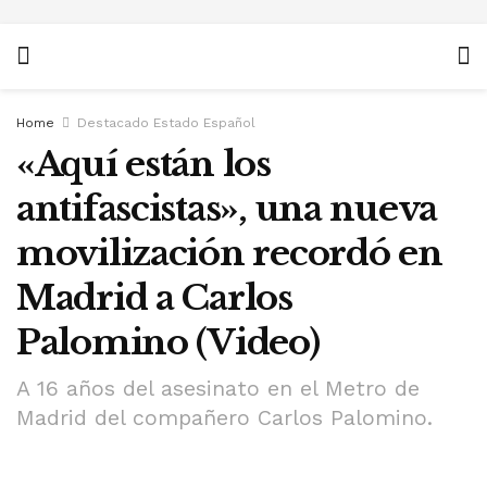
Home
Destacado Estado Español
«Aquí están los
antifascistas», una nueva
movilización recordó en
Madrid a Carlos
Palomino (Video)
A 16 años del asesinato en el Metro de
Madrid del compañero Carlos Palomino.