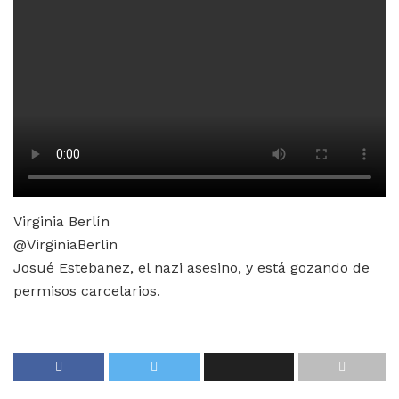
Virginia Berlín
@VirginiaBerlin
Josué Estebanez, el nazi asesino, y está gozando de
permisos carcelarios.