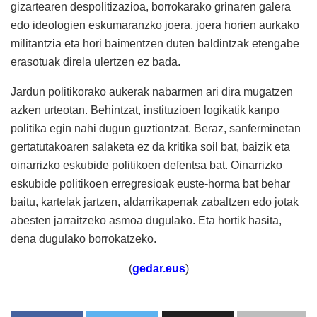
gizartearen despolitizazioa, borrokarako grinaren galera
edo ideologien eskumaranzko joera, joera horien aurkako
militantzia eta hori baimentzen duten baldintzak etengabe
erasotuak direla ulertzen ez bada.
Jardun politikorako aukerak nabarmen ari dira mugatzen
azken urteotan. Behintzat, instituzioen logikatik kanpo
politika egin nahi dugun guztiontzat. Beraz, sanferminetan
gertatutakoaren salaketa ez da kritika soil bat, baizik eta
oinarrizko eskubide politikoen defentsa bat. Oinarrizko
eskubide politikoen erregresioak euste-horma bat behar
baitu, kartelak jartzen, aldarrikapenak zabaltzen edo jotak
abesten jarraitzeko asmoa dugulako. Eta hortik hasita,
dena dugulako borrokatzeko.
(
gedar.eus
)