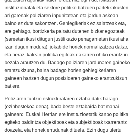
instituzionalak eta sektore politiko batzuen partetik ikusten
ari garenak poliziaren inpunitatean eta jardun askean
baino ez dute sakontzen. Gehiegikeriak ez salatzeak eta,
are gehiago, bortizkeria pairatu dutenen bizkar egozteak
(sareetan ikusi ditugun justifikazio penagarrietan ikusi ahal
izan dugun modura), jokabide horiek normalizatzea dakar,
eta beraz, kalean politika egiteak dakarren ohiko erantzun
bezala arautzen du. Badago poliziaren jardunaren gaineko
erantzukizuna, baina badago horien gehiegikeriaren
gainean hartzen dugun posizioaren gaineko erantzukizun
bat ere.
Poliziaren funtzio estrukturalaren eztabaidatik harago
(ezinbestekoa dena), bada beste eztabaida bat mahai
gainean: Euskal Herrian ere instituzioetatik kanpo politika
egiteko baldintza objektiboak eta subjektiboak txarrerantz
doazela, eta horrek errudunak dituela. Ezin dugu ulertu