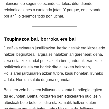
intención de seguir colocando carteles, difundiendo
reivindicaciones o cantando jotas. Y porque, empezando
por ahí, lo tenemos todo por luchar.
———————————–
Txupinazoa bai, borroka ere bai
Justifika ezinaren justifikazioa, kezko hesiak eraikitzea edo
hatzari begiratzea ilargira seinalatzen ari garenean; dena,
zera estaltzeko: udal poliziak eta bere jardunak erantzule
politikoak dituela eta horiek direla, azken beltzean,
Poliziaren jardunaren azken tutore, kasu honetan, Iruñeko
Udala. Hori da salatu duguna egunotan.
Batzuen zein besteen isiltasunak zarata handiegia egiten
du egunotan. Baina Poliziaren gehiegikeriaren irudi zein
albisteak bolo-bolo ibili dira eta zamatik heltzen duten
gaztearen agoniak haien ordez hitz egin du. Isiltasun