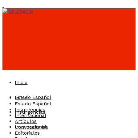
Inicio
Estado Español
Inicio
Estado Español
Insurgencias
Insurgencias
Internacional
Artículos
Internacional
Convocatorias
Editoriales