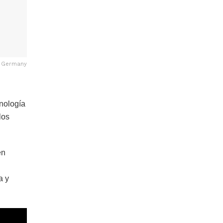
ón Germany
nología
los
en
a y