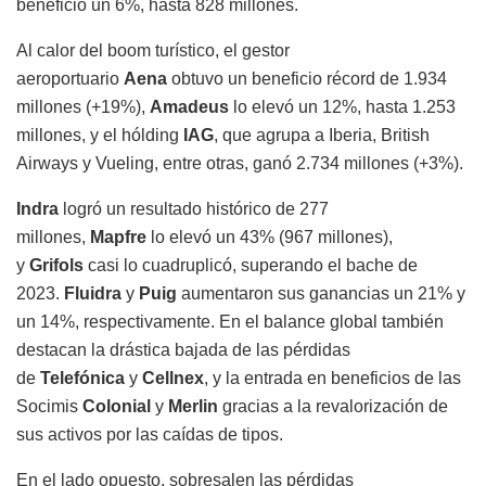
beneficio un 6%, hasta 828 millones.
Al calor del boom turístico, el gestor
aeroportuario
Aena
obtuvo un beneficio récord de 1.934
millones (+19%),
Amadeus
lo elevó un 12%, hasta 1.253
millones, y el hólding
IAG
, que agrupa a Iberia, British
Airways y Vueling, entre otras, ganó 2.734 millones (+3%).
Indra
logró un resultado histórico de 277
millones,
Mapfre
lo elevó un 43% (967 millones),
y
Grifols
casi lo cuadruplicó, superando el bache de
2023.
Fluidra
y
Puig
aumentaron sus ganancias un 21% y
un 14%, respectivamente. En el balance global también
destacan la drástica bajada de las pérdidas
de
Telefónica
y
Cellnex
, y la entrada en beneficios de las
Socimis
Colonial
y
Merlin
gracias a la revalorización de
sus activos por las caídas de tipos.
En el lado opuesto, sobresalen las pérdidas