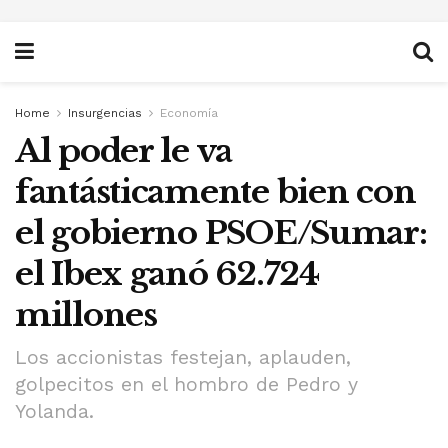
Home
Insurgencias
Economía
Al poder le va
fantásticamente bien con
el gobierno PSOE/Sumar:
el Ibex ganó 62.724
millones
Los accionistas festejan, aplauden,
golpecitos en el hombro de Pedro y
Yolanda.