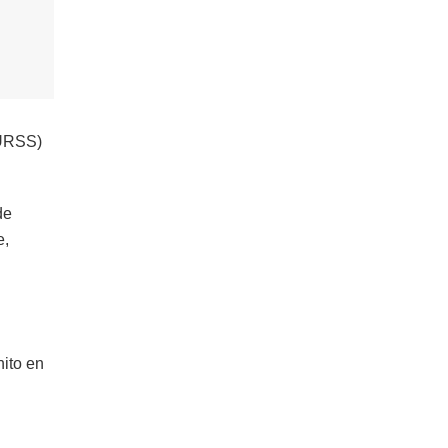
(URSS)
de
e,
hito en