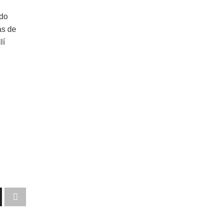
ndo
as de
lí