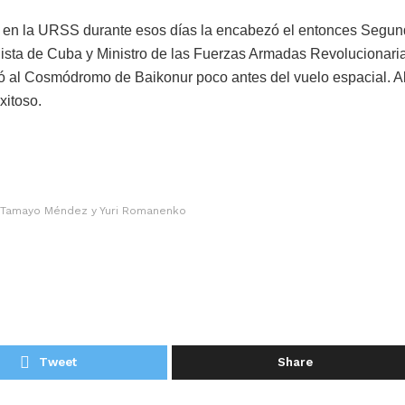
o en la URSS durante esos días la encabezó el entonces Segu
nista de Cuba y Ministro de las Fuerzas Armadas Revolucionari
gó al Cosmódromo de Baikonur poco antes del vuelo espacial. Al
xitoso.
 Tamayo Méndez y Yuri Romanenko
Tweet
Share