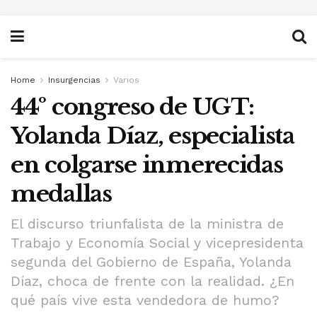
Home
Insurgencias
Varios
44º congreso de UGT:
Yolanda Díaz, especialista
en colgarse inmerecidas
medallas
El discurso triunfalista de la ministra de
Trabajo y Economía Social y vicepresidenta
segunda del Gobierno de España, Yolanda
Díaz, choca de frente con la realidad. ¿En
qué país vive esta vendedora de humo?