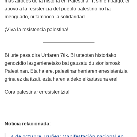
más atroces de la historia en Palestina. Y, sin embargo, el
apoyo a la resistencia del pueblo palestino no ha
menguado, ni tampoco la solidaridad.
¡Viva la resistencia palestina!
——————————–
Bi urte pasa dira Urriaren 7tik. Bi urteotan historiako
genozidio lazgarrienetako bat gauzatu du sionismoak
Palestinan. Eta halere, palestinar herriaren erresistentzia
grina ez da itzali, ezta haren aldeko elkartasuna ere!
Gora palestinar erresistentzia!
Noticia relacionada:
4 de octubre, Iruñea: Manifestación nacional en