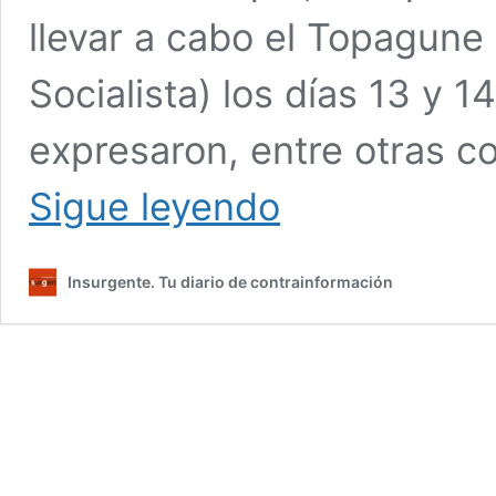
llevar a cabo el Topagune 
Socialista) los días 13 y 
expresaron, entre otras co
Pese
Sigue leyendo
a
las
prohibiciones,
Insurgente. Tu diario de contrainformación
el
Encuentro
Socialista
se
está
celebrando
con
masiva
participación