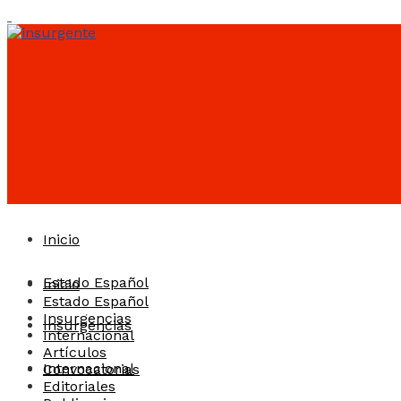
Inicio
Estado Español
Inicio
Estado Español
Insurgencias
Insurgencias
Internacional
Artículos
Internacional
Convocatorias
Editoriales