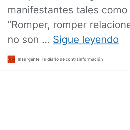
manifestantes tales como 
“Romper, romper relacione
MÉXI
no son …
Sigue leyendo
Miles
de
perso
Insurgente. Tu diario de contrainformación
se
manif
para
exigir
al
gobie
“romp
relaci
con
Israel”