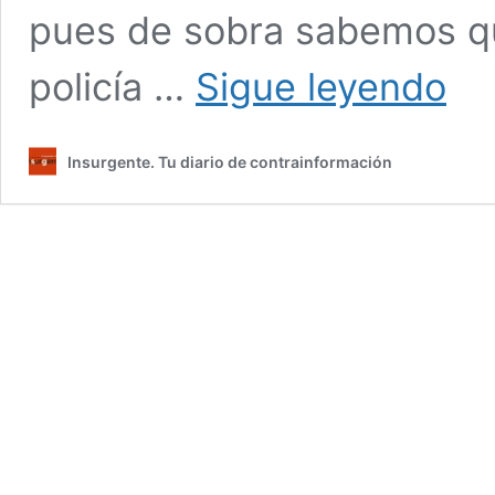
pues de sobra sabemos que
LA
policía …
Sigue leyendo
VECIN
COMUN
Tal
Insurgente. Tu diario de contrainformación
para
cual:
Otxan
vende
humo
y
Pradal
miente