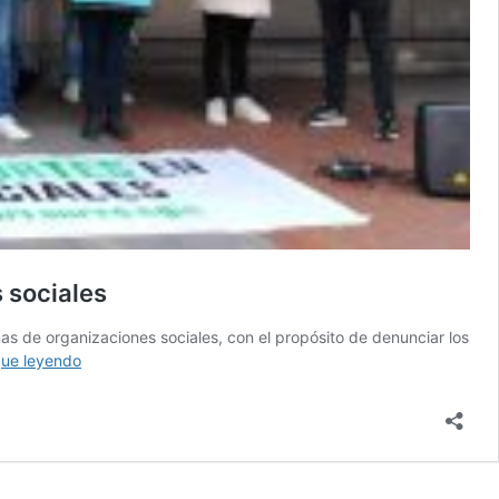
 sociales
s de organizaciones sociales, con el propósito de denunciar los
Bilbao,
gue leyendo
24
de
febrero:
Manifestación
contra